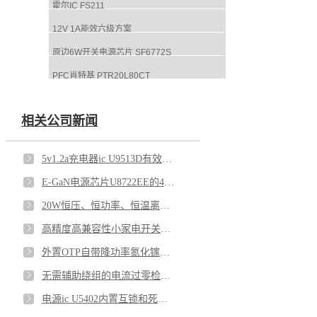
霍尔IC FS211
12V 1A能效六级方案
原边6W开关电源芯片 SF6772S
PFC肖特基 PTR20L80CT
相关公司新闻
5v1.2a充电器ic U9513D有效护航安全性和功能性
E-GaN电源芯片U8722EE的45W、30W同步搭配推荐
20W恒压、恒功率、恒温离线电源方案U8621+ U7610C
高精度高兼容性小家电开关电源芯片U6773S
外置OTP自带降功率氮化镓快充芯片U8732
无需辅助绕组的电流过零检测电源芯片U6113
电源ic U5402内置互锁和死区保护功能 增强系统可靠性