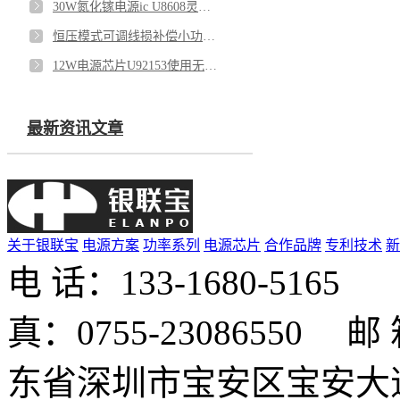
30W氮化镓电源ic U8608灵活配置最优工作模式
恒压模式可调线损补偿小功率电源芯片U6215A
12W电源芯片U92153使用无压力 品质更出众
最新资讯文章
关于银联宝
电源方案
功率系列
电源芯片
合作品牌
专利技术
新
电 话：133-1680-516
真：0755-23086550 邮 箱
东省深圳市宝安区宝安大道