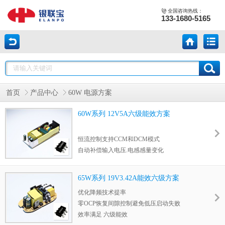
全国咨询热线：
133-1680-5165
首页
产品中心
60W 电源方案
60W系列 12V5A六级能效方案
恒流控制支持CCM和DCM模式
自动补偿输入电压.电感感量变化
±5％恒压恒流精度, 快速动态响应控制
副边反馈/外驱MOSFET,待机功耗小于75Mw
65W系列 19V3.42A能效六级方案
65KHZ 固定工作频率
优化降频技术提率
启动电流
零OCP恢复间隙控制避免低压启动失败
逐周期电流限制,
效率满足 六级能效
内置斜率补偿