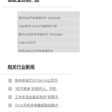
原边5W开关电源芯片 SF6010R
10W系列 5V2A六级能效方案
副边18W开关电源芯片 SF5549H
USB PD芯片
友恩U95123开关电源芯片
相关行业新闻
快充电源芯片U6615S让您手机保持续航随时5G冲浪
“机不离身”的现代人，手机充电器开关电源芯片U6116尤为重要
工作生活出差应急的“好帮手”——充电器开关电源芯片U65113E
5V2A手机充电器成熟经典方案芯片就选银联宝U6513