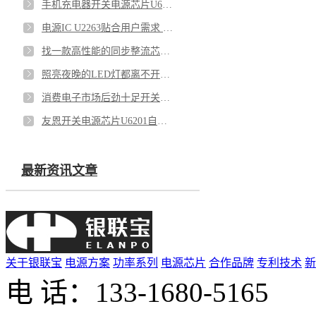
手机充电器开关电源芯片U6116 充电就是爽
电源IC U2263贴合用户需求 惊喜连连
找一款高性能的同步整流芯片难不难？同步整流芯片U7710满足你
照亮夜晚的LED灯都离不开开关电源芯片U6113
消费电子市场后劲十足开关电源芯片U6215在这其中必将扮演重要角色
友恩开关电源芯片U6201自主货源，第一时间为你安排到位
最新资讯文章
关于银联宝
电源方案
功率系列
电源芯片
合作品牌
专利技术
新
电 话：133-1680-516