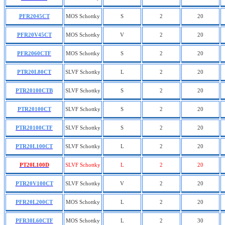
PFR2045CT
MOS Schottky
S
2
20
PFR20V45CT
MOS Schottky
V
2
20
PFR2060CTF
MOS Schottky
S
2
20
PTR20L80CT
SLVF Schottky
L
2
20
PTR20100CTB
SLVF Schottky
S
2
20
PTR20100CT
SLVF Schottky
S
2
20
PTR20100CTF
SLVF Schottky
S
2
20
PTR20L100CT
SLVF Schottky
L
2
20
PT20L100D
SLVF Schottky
L
2
20
PTR20V100CT
SLVF Schottky
V
2
20
PFR20L200CT
MOS Schottky
L
2
20
PFR30L60CTF
MOS Schottky
L
2
30