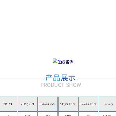
VB (V)
Package
VF(V) 25℃
IR(uA) 25℃
VF(V) 125℃
IR(mA) 125℃