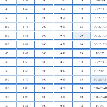
45
0.51
300
TBD
35
SMAF-A
40
0.47
500
0.4
100
DO-201AD
60
0.6
500
0.56
100
DO-201AD
100
0.78
200
0.69
15
DO-201AD
150
0.86
100
0.73
20
DO-201AD
200
0.89
100
0.76
10
DO-201AD
45
0.47
300
0.42
75
TO-277
60
0.56
500
0.53
100
DO-201AD
60
0.52
500
0.47
100
TO-220AB
100
0.79
100
0.69
15
TO-263AB
200
0.86
100
0.76
10
ITO-220AB
300
0.92
100
0.8
10
ITO-220AB
50
0.51
500
0.49
100
TO-277