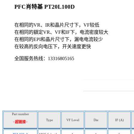
PFC肖特基 PT20L100D
在相同的VR、IR和晶片尺寸下，VF较低
在相同的額定VR、VF和IF下，电流密度较大
在相同的EPI和晶片尺寸下，漏电电流较少
在较高的反向电压下，开关速度更快
全国服务热线：
13316805165
Part number
Type
VF Level
Die
IF (A)
<
超链接
>