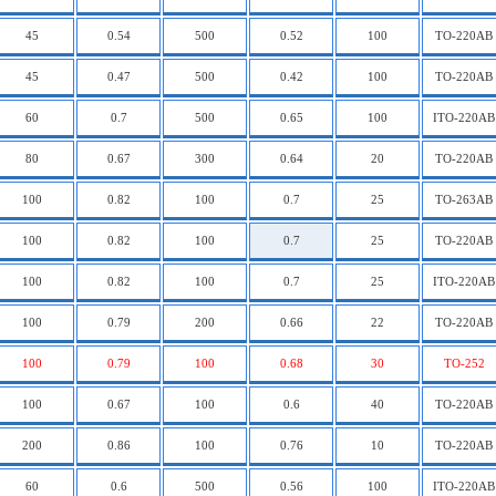
45
0.54
500
0.52
100
TO-220AB
45
0.47
500
0.42
100
TO-220AB
60
0.7
500
0.65
100
ITO-220AB
80
0.67
300
0.64
20
TO-220AB
100
0.82
100
0.7
25
TO-263AB
100
0.82
100
0.7
25
TO-220AB
100
0.82
100
0.7
25
ITO-220AB
100
0.79
200
0.66
22
TO-220AB
100
0.79
100
0.68
30
TO-252
100
0.67
100
0.6
40
TO-220AB
200
0.86
100
0.76
10
TO-220AB
60
0.6
500
0.56
100
ITO-220AB