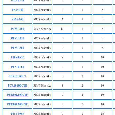
P5L45F-A
MOS Schottky
L
1
5
PFS5L40
MOS Schottky
L
1
5
PFS5A60
MOS Schottky
A
1
5
PTS5L100
SLVF Schottky
L
1
5
PFS
5
L
150
MOS Schottky
L
1
5
PFS5L200
MOS Schottky
L
1
5
P10V45SP
MOS Schottky
V
1
10
PFS10L60
MOS Schottky
L
1
10
PFR10L60CT
MOS Schottky
L
2
10
PTR10100CTB
SLVF Schottky
S
2
10
PFR10L200CTF
MOS Schottky
L
2
10
PFR10L300CTF
MOS Schottky
L
2
10
P15V50SP
MOS Schottky
V
1
15