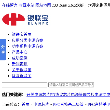
在线留言
收藏本站
网站地图
133-1680-5165
您好！欢迎来到深
银联宝首页
应用分类电源方案
功率系列电源方案
产品中心
成功案例
新闻资讯
关于银联宝
联系银联宝
热门关键词：
开关电源芯片
PD协议芯片
电源管理芯片
电源IC
当前位置：
首页
»
电源芯片
»
PFC肖特基二极管
»
PFC肖特基 P