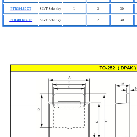
PTR30L80CT
SLVF Schottky
L
2
30
PTR30L80CTF
SLVF Schottky
L
2
30