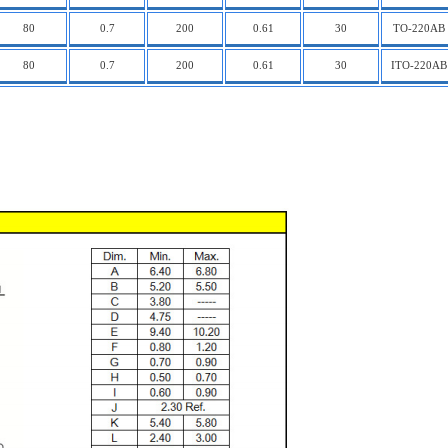
80
0.7
200
0.61
30
TO-220AB
80
0.7
200
0.61
30
ITO-220AB