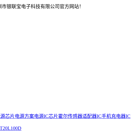
圳市银联宝电子科技有限公司官方网站！
电源芯片
电源方案
电源IC芯片
霍尔传感器
适配器IC
手机充电器IC
T20L100D