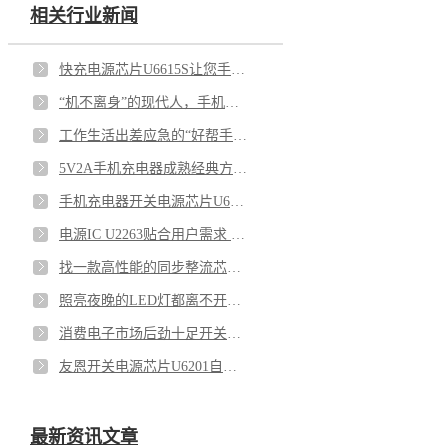
相关行业新闻
快充电源芯片U6615S让您手机保持续航随时5G冲浪
“机不离身”的现代人，手机充电器开关电源芯片U6116尤为重要
工作生活出差应急的“好帮手”——充电器开关电源芯片U65113E
5V2A手机充电器成熟经典方案芯片就选银联宝U6513
手机充电器开关电源芯片U6116 充电就是爽
电源IC U2263贴合用户需求 惊喜连连
找一款高性能的同步整流芯片难不难？同步整流芯片U7710满足你
照亮夜晚的LED灯都离不开开关电源芯片U6113
消费电子市场后劲十足开关电源芯片U6215在这其中必将扮演重要角色
友恩开关电源芯片U6201自主货源，第一时间为你安排到位
最新资讯文章